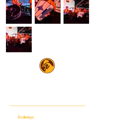
Há 76 anos servindo o melhor frango ao
molho pardo do Brasil!
Endereço:
Rua Estoril, 938, bairro São
Francisco